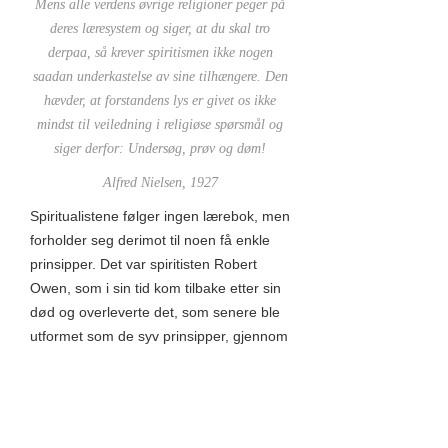
Mens alle verdens øvrige religioner peger på
deres læresystem og siger, at du skal tro
derpaa, så krever spiritismen ikke nogen
saadan underkastelse av sine tilhængere. Den
hævder, at forstandens lys er givet os ikke
mindst til veiledning i religiøse spørsmål og
siger derfor: Undersøg, prøv og døm!
Alfred Nielsen, 1927
Spiritualistene følger ingen lærebok, men
forholder seg derimot til noen få enkle
prinsipper. Det var spiritisten Robert
Owen, som i sin tid kom tilbake etter sin
død og overleverte det, som senere ble
utformet som de syv prinsipper, gjennom
det engelske mediet Emma Hardinge
Britten (fritt tolket):
En skapende kraft - Gud