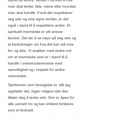
styres av andre, verken i forhold til hva
man skal tenke, føle, mene eller hvordan
man skal handle. Fordi det respekterer
seg selv og sine egne verdier, er det
også i stand til å respektere andre. Et
spirituelt menneske er sitt ansvar
bevisst. Det tør å se nøye på seg selv og
ta beslutninger om hva det kan stå inne
for, og ikke. Vi snakker med andre ord
om et menneske som er i stand til å
handle i overensstemmelse med
samvittighet og i respekt for andre
mennesker.
Spiritismen som bevegelse er, slik jeg
oppfatter det, ingen religion idet den
tillater deg å tenke selv. Den er åpen for
alle uansett tro og kan enklest forklares
som et levesett.