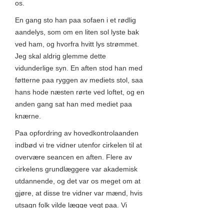
os.
En gang sto han paa sofaen i et rødlig
aandelys, som om en liten sol lyste bak
ved ham, og hvorfra hvitt lys strømmet.
Jeg skal aldrig glemme dette
vidunderlige syn. En aften stod han med
føtterne paa ryggen av mediets stol, saa
hans hode næsten rørte ved loftet, og en
anden gang sat han med mediet paa
knærne.
Paa opfordring av hovedkontrolaanden
indbød vi tre vidner utenfor cirkelen til at
overvære seancen en aften. Flere av
cirkelens grundlæggere var akademisk
utdannende, og det var os meget om at
gjøre, at disse tre vidner var mænd, hvis
utsagn folk vilde lægge vegt paa. Vi
valgte derfor biskoppen, politidommeren