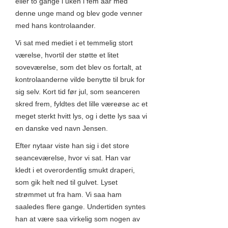
eller to gange i uken i fem aar med
denne unge mand og blev gode venner
med hans kontrolaander.
Vi sat med mediet i et temmelig stort
værelse, hvortil der støtte et litet
soveværelse, som det blev os fortalt, at
kontrolaanderne vilde benytte til bruk for
sig selv. Kort tid før jul, som seanceren
skred frem, fyldtes det lille væreøse ac et
meget sterkt hvitt lys, og i dette lys saa vi
en danske ved navn Jensen.
Efter nytaar viste han sig i det store
seanceværelse, hvor vi sat. Han var
kledt i et overordentlig smukt draperi,
som gik helt ned til gulvet. Lyset
strømmet ut fra ham. Vi saa ham
saaledes flere gange. Undertiden syntes
han at være saa virkelig som nogen av