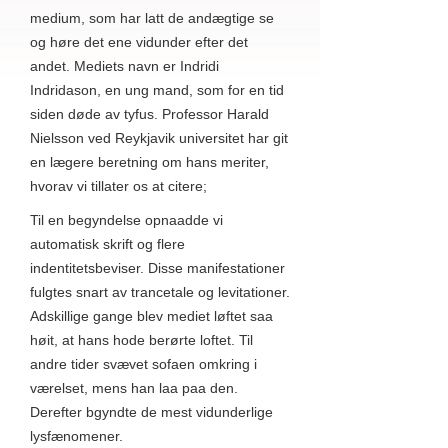
medium, som har latt de andægtige se
og høre det ene vidunder efter det
andet. Mediets navn er Indridi
Indridason, en ung mand, som for en tid
siden døde av tyfus. Professor Harald
Nielsson ved Reykjavik universitet har git
en lægere beretning om hans meriter,
hvorav vi tillater os at citere;
Til en begyndelse opnaadde vi
automatisk skrift og flere
indentitetsbeviser. Disse manifestationer
fulgtes snart av trancetale og levitationer.
Adskillige gange blev mediet løftet saa
høit, at hans hode berørte loftet. Til
andre tider svævet sofaen omkring i
værelset, mens han laa paa den.
Derefter bgyndte de mest vidunderlige
lysfænomener.