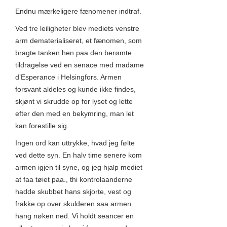
Endnu mærkeligere fænomener indtraf.
Ved tre leiligheter blev mediets venstre
arm dematerialiseret, et fænomen, som
bragte tanken hen paa den berømte
tildragelse ved en senace med madame
d’Esperance i Helsingfors. Armen
forsvant aldeles og kunde ikke findes,
skjønt vi skrudde op for lyset og lette
efter den med en bekymring, man let
kan forestille sig.
Ingen ord kan uttrykke, hvad jeg følte
ved dette syn. En halv time senere kom
armen igjen til syne, og jeg hjalp mediet
at faa tøiet paa., thi kontrolaanderne
hadde skubbet hans skjorte, vest og
frakke op over skulderen saa armen
hang nøken ned. Vi holdt seancer en