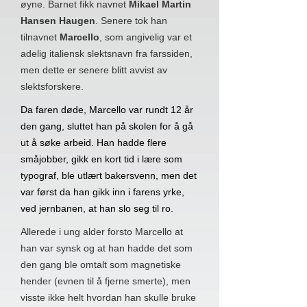
øyne. Barnet fikk navnet
Mikael Martin
Hansen Haugen
. Senere tok han
tilnavnet
Marcello
, som angivelig var et
adelig italiensk slektsnavn fra farssiden,
men dette er senere blitt avvist av
slektsforskere.
Da faren døde, Marcello var rundt 12 år
den gang, sluttet han på skolen for å gå
ut å søke arbeid. Han hadde flere
småjobber, gikk en kort tid i lære som
typograf, ble utlært bakersvenn, men det
var først da han gikk inn i farens yrke,
ved jernbanen, at han slo seg til ro.
Allerede i ung alder forsto Marcello at
han var synsk og at han hadde det som
den gang ble omtalt som magnetiske
hender (evnen til å fjerne smerte), men
visste ikke helt hvordan han skulle bruke