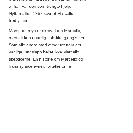
at han var den som trengte hjelp.
Nyttårsaften 1967 sovnet Marcello
fredfylt inn.
Mangt og mye er skrevet om Marcello,
men alt kan naturlig nok ikke gjengis her.
Som alle andre med evner utenom det
vanlige, unnslapp heller ikke Marcello
skeptikerne. En historie om Marcello og
hans synske evner, forteller om en
journalist, som hadde blitt sendt til
Marcello av sin avis, for å avsløre
Marcello som svindler gjennom å late
som han hadde magesmerter. Ikke før
var han kommet, før Agnes Løken,
Marcellos kontordame gjennom mange
år, kom bort til ham med hilsen fra
Marcello om at han bare kunne gå, da
han ikke hadde noe der å gjøre. Mannen