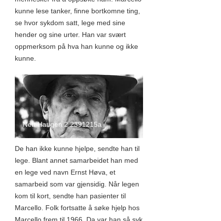
kunne lese tanker, finne bortkomne ting,
se hvor sykdom satt, lege med sine
hender og sine urter. Han var svært
oppmerksom på hva han kunne og ikke
kunne.
Nett Haugen 2 2391215a
De han ikke kunne hjelpe, sendte han til
lege. Blant annet samarbeidet han med
en lege ved navn Ernst Høva, et
samarbeid som var gjensidig. Når legen
kom til kort, sendte han pasienter til
Marcello. Folk fortsatte å søke hjelp hos
Marcello frem til 1966. Da var han så syk