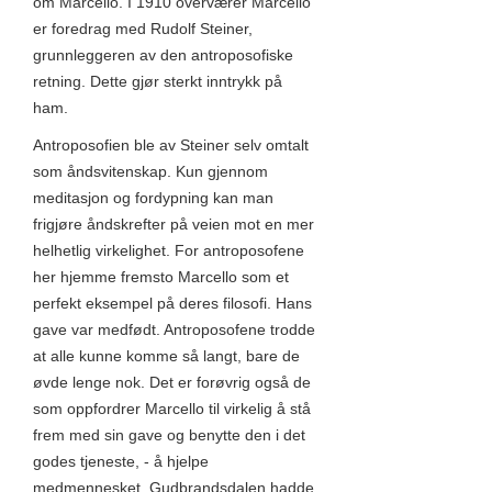
om Marcello. I 1910 overværer Marcello
er foredrag med Rudolf Steiner,
grunnleggeren av den antroposofiske
retning. Dette gjør sterkt inntrykk på
ham.
Antroposofien ble av Steiner selv omtalt
som åndsvitenskap. Kun gjennom
meditasjon og fordypning kan man
frigjøre åndskrefter på veien mot en mer
helhetlig virkelighet. For antroposofene
her hjemme fremsto Marcello som et
perfekt eksempel på deres filosofi. Hans
gave var medfødt. Antroposofene trodde
at alle kunne komme så langt, bare de
øvde lenge nok. Det er forøvrig også de
som oppfordrer Marcello til virkelig å stå
frem med sin gave og benytte den i det
godes tjeneste, - å hjelpe
medmennesket. Gudbrandsdalen hadde