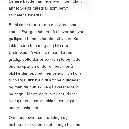
Senere bygde han flere bygninger, blant
annet Silens Katedral, som betyr
stillhetens katedral.
En historie forteller om en kvinne som
kom til Svarga i håp om å få svar på hvor
gullkjedet hennes hadde tatt veien. Som
takk hadde hun meg seg litt smør.
Underveis på veien ble hun derimot
grådig, delte derfor pakken i to og la den
ene halvparten under en busk for å
plukke den opp på hjemveien. Hun kom
til Svarga, fikk hjelp til å finne gullkjedet
og men da hun skulle gå skal Marcello
ha sagt: - Mens jeg husker det, du får
ikke glemme smør pakken som ligger
under busken da.
Om hans evner som urtelege og
helbreder eksisterer det mange historier.