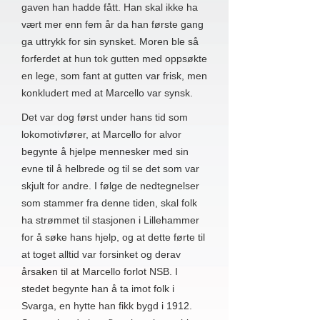
gaven han hadde fått. Han skal ikke ha
vært mer enn fem år da han første gang
ga uttrykk for sin synsket. Moren ble så
forferdet at hun tok gutten med oppsøkte
en lege, som fant at gutten var frisk, men
konkludert med at Marcello var synsk.
Det var dog først under hans tid som
lokomotivfører, at Marcello for alvor
begynte å hjelpe mennesker med sin
evne til å helbrede og til se det som var
skjult for andre. I følge de nedtegnelser
som stammer fra denne tiden, skal folk
ha strømmet til stasjonen i Lillehammer
for å søke hans hjelp, og at dette førte til
at toget alltid var forsinket og derav
årsaken til at Marcello forlot NSB. I
stedet begynte han å ta imot folk i
Svarga, en hytte han fikk bygd i 1912.