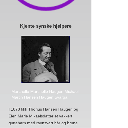
Kjente synske hjelpere
Marchello Marchello Haugen Michael
Martin Hansen Haugen Svarga
I 1878 fikk Thorius Hansen Haugen og
Elen Marie Mikaelsdatter et vakkert
guttebarn med ravnsvart hår og brune