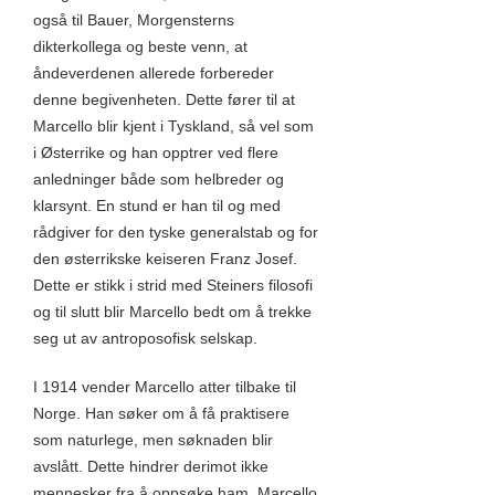
også til Bauer, Morgensterns
dikterkollega og beste venn, at
åndeverdenen allerede forbereder
denne begivenheten. Dette fører til at
Marcello blir kjent i Tyskland, så vel som
i Østerrike og han opptrer ved flere
anledninger både som helbreder og
klarsynt. En stund er han til og med
rådgiver for den tyske generalstab og for
den østerrikske keiseren Franz Josef.
Dette er stikk i strid med Steiners filosofi
og til slutt blir Marcello bedt om å trekke
seg ut av antroposofisk selskap.
I 1914 vender Marcello atter tilbake til
Norge. Han søker om å få praktisere
som naturlege, men søknaden blir
avslått. Dette hindrer derimot ikke
mennesker fra å oppsøke ham. Marcello